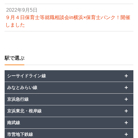
2022年9月5日
９月４日保育士等就職相談会in横浜×保育士バンク！開催
しました
駅で選ぶ
+
シーサイドライン線
+
みなとみらい線
+
京浜急行線
+
京浜東北・根岸線
+
南武線
+
市営地下鉄線