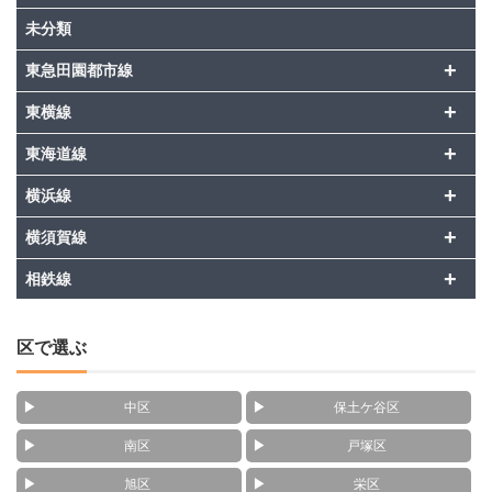
未分類
+
東急田園都市線
+
東横線
+
東海道線
+
横浜線
+
横須賀線
+
相鉄線
区で選ぶ
中区
保土ケ谷区
南区
戸塚区
旭区
栄区