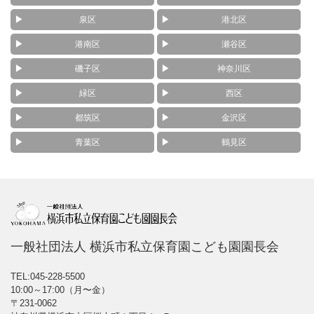
泉区
港北区
港南区
瀬谷区
磯子区
神奈川区
緑区
西区
都筑区
金沢区
青葉区
鶴見区
一般社団法人 横浜市私立保育園こども園園長会
TEL:045-228-5500
10:00～17:00（月〜金）
〒231-0062