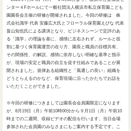
ンター４Fホールにて一般社団法人横浜市私立保育園こども
園園長会主催の研修が開催されました。今回の研修は 株
式会社識学 代表 安藤広大氏とフローラル保育園えびな 代表
畠山知也氏による講演となり、ビジネスシーンで定評のあ
る「識学」の理論を基に、感情に左右されず、ルールと役
割に基づく保育園運営の在り方、園長と職員の目標共有、
その関係性、の解説、感情に依存しない明確な基準と指示
が、現場の安定と職員の自立を促す仕組みであることが展
開されました。規律ある組織性と「風通しの良い」組織を
どうとらえるのかなど、保育現場に沿ったかたちでお話を
いただくことができました。
※今回の研修につきましては園長会会員園限定になります
が、8月19日（月）午前10時00分から９月1日（月）午前10
時までの二週間、収録ビデオの配信を行います。当日会場
参加された会員園のみなさまにもご案内する予定です。こ